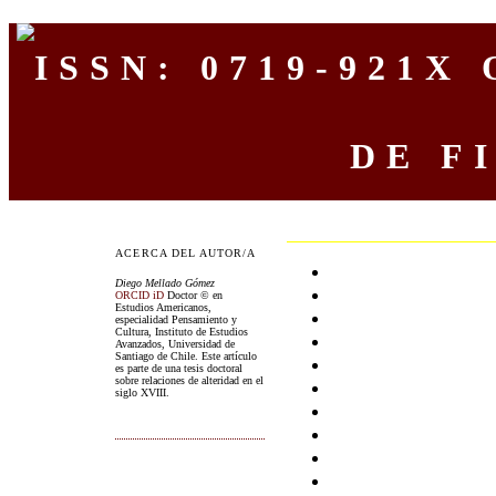
O
DE F
ACERCA DEL AUTOR/A
Diego Mellado Gómez
ORCID iD
Doctor © en
Estudios Americanos,
especialidad Pensamiento y
Cultura, Instituto de Estudios
Avanzados, Universidad de
Santiago de Chile. Este artículo
es parte de una tesis doctoral
sobre relaciones de alteridad en el
siglo XVIII.