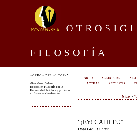
OTROSIGL
FILOSOFÍA
ACERCA DEL AUTOR/A
INICIO
ACERCA DE
INIC
ACTUAL
ARCHIVOS
I
Olga Grau Duhart
Doctora en Filosofía por la
Universidad de Chile y profesora
titular en esa institución.
Inicio
>
Vo
“¡EY! GALILEO”
Olga Grau Duhart