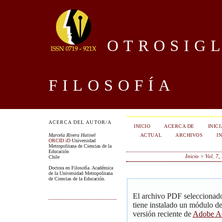
OTROSIGL
FILOSOFÍA
ACERCA DEL AUTOR/A
INICIO
ACERCA DE
INIC
ACTUAL
ARCHIVOS
I
Marcela Rivera Hutinel
ORCID iD
Universidad
Metropolitana de Ciencias de la
Educación
Inicio
>
Vol. 7,
Chile
Doctora en Filosofía. Académica
de la Universidad Metropolitana
de Ciencias de la Educación.
El archivo PDF seleccionado
tiene instalado un módulo d
versión reciente de
Adobe Ac