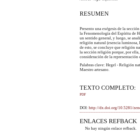
RESUMEN
Presento una exégesis de la sección 
la Fenomenología del Espíritu de He
un sentido general, y luego, se an
religión natural (esencia luminosa, l
de esto, se concluye que religión n
la sección religión porque, por ell
consideración de la representación o
Palabras clave: Hegel - Religión nat
Maestro artesano.
TEXTO COMPLETO:
PDF
DOI:
http://dx.doi.org/10.5281/z
ENLACES REFBACK
No hay ningún enlace refback.