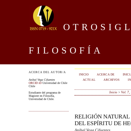
OTROSIGL
FILOSOFÍA
ACERCA DEL AUTOR/A
INICIO
ACERCA DE
INIC
ACTUAL
ARCHIVOS
I
Anibal Vega Cifuentes
ORCID iD
Universidad de Chile
Chile
Inicio
>
Vol. 7,
Estudiante del programa de
Magister en Filosofía,
Universidad de Chile.
RELIGIÓN NATURAL
DEL ESPÍRITU DE H
Anibal Vega Cifuentes