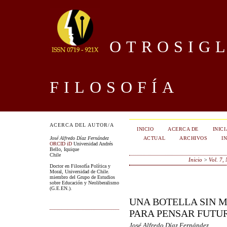
OTROSIGL
FILOSOFÍA
ACERCA DEL AUTOR/A
INICIO
ACERCA DE
INIC
ACTUAL
ARCHIVOS
I
José Alfredo Díaz Fernández
ORCID iD
Universidad Andrés
Bello, Iquique
Chile
Inicio
>
Vol. 7,
Doctor en Filosofía Política y
Moral, Universidad de Chile.
miembro del Grupo de Estudios
sobre Educación y Neoliberalismo
(G.E.EN.).
UNA BOTELLA SIN M
PARA PENSAR FUTU
José Alfredo Díaz Fernández