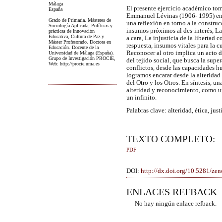
Málaga
El presente ejercicio académico toma
España
Emmanuel Lévinas (1906- 1995) en a
Grado de Primaria. Másteres de
una reflexión en torno a la construc
Sociología Aplicada, Políticas y
insumos próximos al des-interés, La 
prácticas de Innovación
Educativa, Cultura de Paz y
a cara, La injusticia de la libertad
Máster Profesorado. Doctora en
respuesta, insumos vitales para la c
Educación. Docente de la
Reconocer al otro implica un acto d
Universidad de Málaga (España).
Grupo de Investigación PROCIE,
del tejido social, que busca la supe
Web: http://procie.uma.es
conflictos, desde las capacidades h
logramos encarar desde la alterida
del Otro y los Otros. En síntesis, u
alteridad y reconocimiento, como un
un infinito.
Palabras clave: alteridad, ética, jus
TEXTO COMPLETO:
PDF
DOI:
http://dx.doi.org/10.5281/z
ENLACES REFBACK
No hay ningún enlace refback.