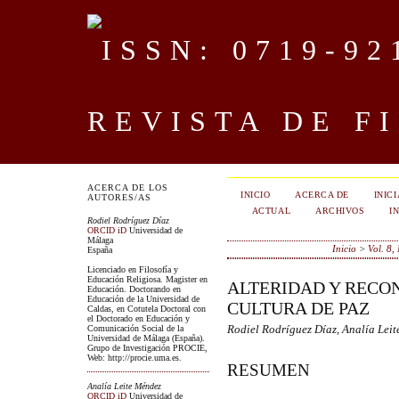
REVISTA DE F
ACERCA DE LOS
INICIO
ACERCA DE
INIC
AUTORES/AS
ACTUAL
ARCHIVOS
I
Rodiel Rodríguez Díaz
ORCID iD
Universidad de
Málaga
Inicio
>
Vol. 8,
España
Licenciado en Filosofía y
Educación Religiosa. Magister en
ALTERIDAD Y RECO
Educación. Doctorando en
Educación de la Universidad de
CULTURA DE PAZ
Caldas, en Cotutela Doctoral con
el Doctorado en Educación y
Comunicación Social de la
Rodiel Rodríguez Díaz, Analía Lei
Universidad de Málaga (España).
Grupo de Investigación PROCIE,
Web: http://procie.uma.es.
RESUMEN
Analía Leite Méndez
ORCID iD
Universidad de