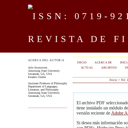
REVISTA DE F
ACERCA DEL AUTOR/A
INICIO
ACERCA DE
INIC
ACTUAL
ARCHIVOS
I
Julie Swanstrom
Armstrong State University
Savannah, GA, USA
Estados Unidos
Inicio
>
Vol. 
Assistant Professor of Philosophy
Department of Languages,
Literature, and Philosophy
Armstrong State University
Savannah, GA, USA
El archivo PDF seleccionado
tiene instalado un módulo d
versión reciente de
Adobe Ac
Si desea más información so
con PDFs, Highwire Press le