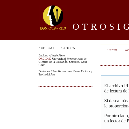
OTROSIG
ACERCA DEL AUTOR/A
INICIO
AC
Luciano Allende Pinto
ORCID iD
Universidad Metropolitana de
Ciencias de la Educación, Santiago, Chile
Chile
Doctor en Filosofía con mención en Estética y
Teoría del Arte
El archivo PD
de lectura de
Si desea más
le proporcion
Por otro lado
un lector de 