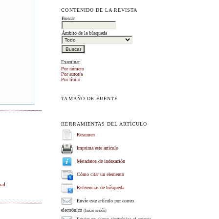
CONTENIDO DE LA REVISTA
Buscar
Ámbito de la búsqueda
Examinar
Por número
Por autor/a
Por título
TAMAÑO DE FUENTE
HERRAMIENTAS DEL ARTÍCULO
Resumen
Imprima este artículo
Metadatos de indexación
Cómo citar un elemento
nal
.
Referencias de búsqueda
Envíe este artículo por correo
electrónico
(Inicie sesión)