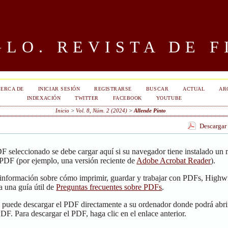
LO. REVISTA DE F
ERCA DE
INICIAR SESIÓN
REGISTRARSE
BUSCAR
ACTUAL
AR
INDEXACIÓN
TWITTER
FACEBOOK
YOUTUBE
Inicio
>
Vol. 8, Núm. 2 (2024)
>
Allende Pinto
Descargar
F seleccionado se debe cargar aquí si su navegador tiene instalado un
 PDF (por ejemplo, una versión reciente de
Adobe Acrobat Reader
).
 información sobre cómo imprimir, guardar y trabajar con PDFs, Highwi
a una guía útil de
Preguntas frecuentes sobre PDFs
.
, puede descargar el PDF directamente a su ordenador donde podrá abri
PDF. Para descargar el PDF, haga clic en el enlace anterior.