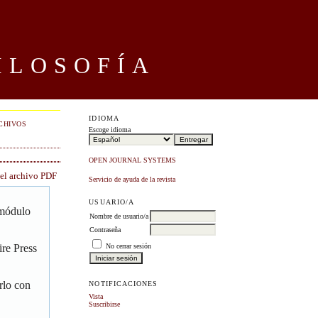
ILOSOFÍA
IDIOMA
CHIVOS
Escoge idioma
OPEN JOURNAL SYSTEMS
 el archivo PDF
Servicio de ayuda de la revista
USUARIO/A
 módulo
Nombre de usuario/a
Contraseña
No cerrar sesión
re Press
rlo con
NOTIFICACIONES
Vista
Suscribirse