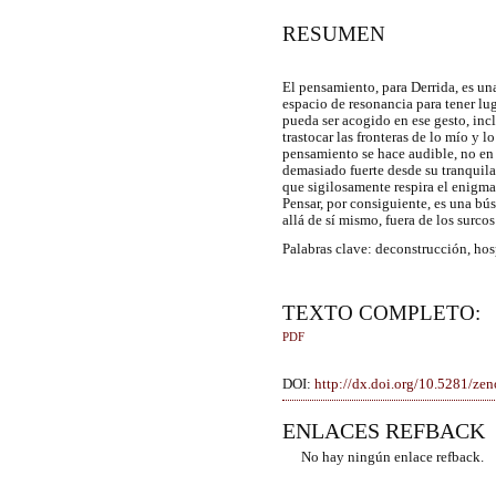
RESUMEN
El pensamiento, para Derrida, es un
espacio de resonancia para tener lug
pueda ser acogido en ese gesto, incl
trastocar las fronteras de lo mío y l
pensamiento se hace audible, no en l
demasiado fuerte desde su tranquila 
que sigilosamente respira el enigma
Pensar, por consiguiente, es una bú
allá de sí mismo, fuera de los surco
Palabras clave: deconstrucción, hos
TEXTO COMPLETO:
PDF
DOI:
http://dx.doi.org/10.5281/z
ENLACES REFBACK
No hay ningún enlace refback.