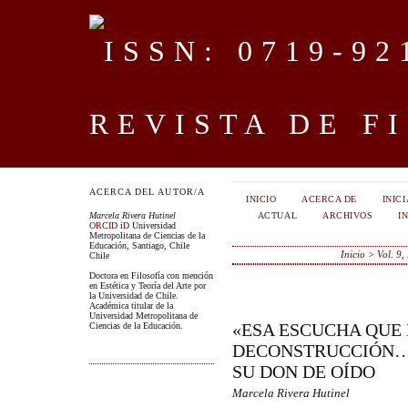
REVISTA DE F
ACERCA DEL AUTOR/A
INICIO
ACERCA DE
INIC
ACTUAL
ARCHIVOS
I
Marcela Rivera Hutinel
ORCID iD
Universidad
Metropolitana de Ciencias de la
Educación, Santiago, Chile
Inicio
>
Vol. 9,
Chile
Doctora en Filosofía con mención
en Estética y Teoría del Arte por
la Universidad de Chile.
Académica titular de la
Universidad Metropolitana de
«ESA ESCUCHA QUE
Ciencias de la Educación.
DECONSTRUCCIÓN…»
SU DON DE OÍDO
Marcela Rivera Hutinel