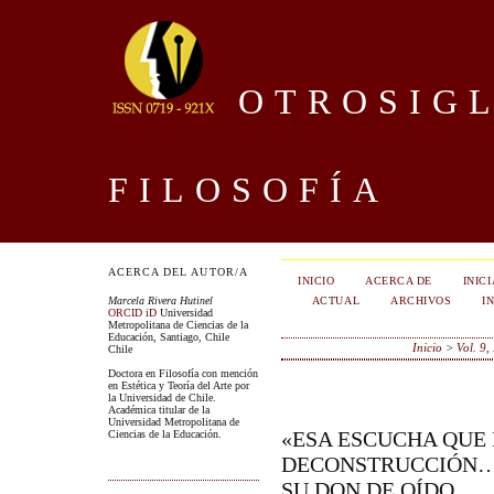
OTROSIGL
FILOSOFÍA
ACERCA DEL AUTOR/A
INICIO
ACERCA DE
INIC
ACTUAL
ARCHIVOS
I
Marcela Rivera Hutinel
ORCID iD
Universidad
Metropolitana de Ciencias de la
Educación, Santiago, Chile
Inicio
>
Vol. 9,
Chile
Doctora en Filosofía con mención
en Estética y Teoría del Arte por
la Universidad de Chile.
Académica titular de la
Universidad Metropolitana de
«ESA ESCUCHA QUE
Ciencias de la Educación.
DECONSTRUCCIÓN…»
SU DON DE OÍDO