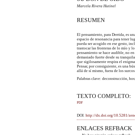
Marcela Rivera Hutinel
RESUMEN
El pensamiento, para Derrida, es un
espacio de resonancia para tener lug
pueda ser acogido en ese gesto, incl
trastocar las fronteras de lo mío y l
pensamiento se hace audible, no en l
demasiado fuerte desde su tranquila 
que sigilosamente respira el enigma
Pensar, por consiguiente, es una bú
allá de sí mismo, fuera de los surco
Palabras clave: deconstrucción, hos
TEXTO COMPLETO:
PDF
DOI:
http://dx.doi.org/10.5281/z
ENLACES REFBACK