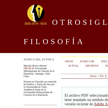
OTROSIGL
FILOSOFÍA
ACERCA DEL AUTOR/A
INICIO
ACERCA DE
INIC
ACTUAL
ARCHIVOS
I
Marcela Rivera Hutinel
ORCID iD
Universidad
Metropolitana de Ciencias de la
Educación, Santiago, Chile
Inicio
>
Vol. 9,
Chile
Doctora en Filosofía con mención
en Estética y Teoría del Arte por
la Universidad de Chile.
Académica titular de la
Universidad Metropolitana de
El archivo PDF seleccionado
Ciencias de la Educación.
tiene instalado un módulo d
versión reciente de
Adobe Ac