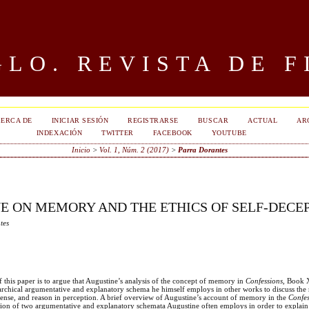
LO. REVISTA DE F
ERCA DE
INICIAR SESIÓN
REGISTRARSE
BUSCAR
ACTUAL
AR
INDEXACIÓN
TWITTER
FACEBOOK
YOUTUBE
Inicio
>
Vol. 1, Núm. 2 (2017)
>
Parra Dorantes
E ON MEMORY AND THE ETHICS OF SELF-DECE
tes
 this paper is to argue that Augustine’s analysis of the concept of memory in
Confessions
, Book 
rarchical argumentative and explanatory schema he himself employs in other works to discuss the
 sense, and reason in perception. A brief overview of Augustine’s account of memory in the
Confes
sion of two argumentative and explanatory schemata Augustine often employs in order to explain