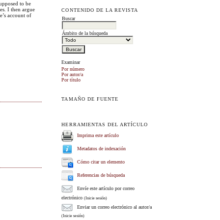
supposed to be
es. I then argue
CONTENIDO DE LA REVISTA
ne’s account of
Buscar
Ámbito de la búsqueda
Examinar
Por número
Por autor/a
Por título
TAMAÑO DE FUENTE
HERRAMIENTAS DEL ARTÍCULO
Imprima este artículo
Metadatos de indexación
Cómo citar un elemento
Referencias de búsqueda
Envíe este artículo por correo
electrónico
(Inicie sesión)
Enviar un correo electrónico al autor/a
(Inicie sesión)