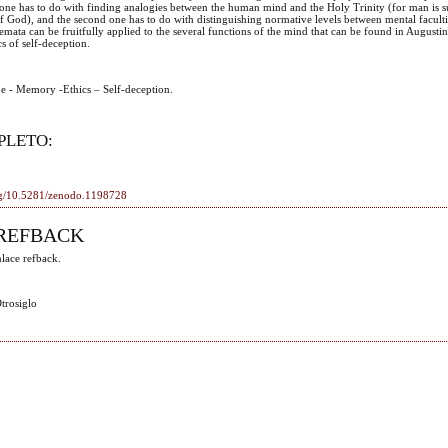
 one has to do with finding analogies between the human mind and the Holy Trinity (for man is 
f God), and the second one has to do with distinguishing normative levels between mental faculti
hemata can be fruitfully applied to the several functions of the mind that can be found in Augusti
s of self-deception.
e - Memory -Ethics – Self-deception.
PLETO:
org/10.5281/zenodo.1198728
REFBACK
lace refback.
trosiglo