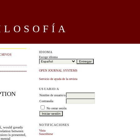
ILOSOFÍA
IDIOMA
CHIVOS
Escoge idioma
OPEN JOURNAL SYSTEMS
Servicio de ayuda de la revista
USUARIO/A
PTION
Nombre de usuario/a
Contraseña
No cerrar sesión
NOTIFICACIONES
X, would greatly
Vista
 relation between
Suscribirse
sions
is presented,
 mental