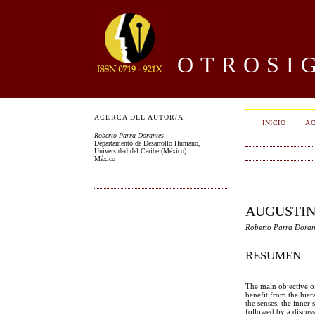
OTROSIG
ACERCA DEL AUTOR/A
INICIO
AC
Roberto Parra Dorantes
Departamento de Desarrollo Humano,
Universidad del Caribe (México)
México
AUGUSTIN
Roberto Parra Doran
RESUMEN
The main objective of
benefit from the hie
the senses, the inner
followed by a discus