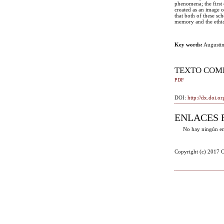
phenomena; the first
created as an image o
that both of these sc
memory and the ethic
Key words:
Augustin
TEXTO COM
PDF
DOI:
http://dx.doi.
ENLACES 
No hay ningún en
Copyright (c) 2017 O