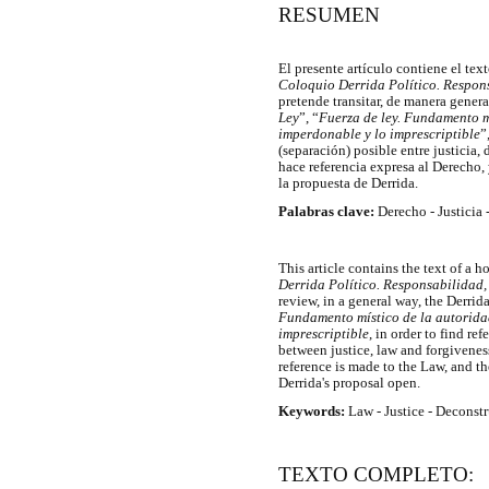
RESUMEN
El presente artículo contiene el te
Coloquio Derrida Político. Respons
pretende transitar, de manera general
Ley
”, “
Fuerza de ley. Fundamento m
imperdonable y lo imprescriptible
”
(separación) posible entre justicia,
hace referencia expresa al Derecho, 
la propuesta de Derrida.
Palabras clave:
Derecho - Justicia
This article contains the text of a
Derrida Político. Responsabilidad,
review, in a general way, the Derrida
Fundamento místico de la autorida
imprescriptible
, in order to find re
between justice, law and forgiveness
reference is made to the Law, and the
Derrida's proposal open.
Keywords:
Law - Justice - Deconstr
TEXTO COMPLETO: