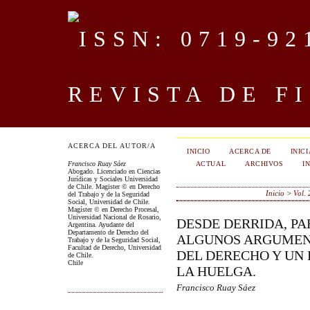
REVISTA DE F
ACERCA DEL AUTOR/A
INICIO
ACERCA DE
INIC
ACTUAL
ARCHIVOS
I
Francisco Ruay Sáez
Abogado. Licenciado en Ciencias
Jurídicas y Sociales Universidad
de Chile. Magister © en Derecho
Inicio
>
Vol.
del Trabajo y de la Seguridad
Social, Universidad de Chile.
Magíster © en Derecho Procesal,
Universidad Nacional de Rosario,
DESDE DERRIDA, PA
Argentina. Ayudante del
Departamento de Derecho del
ALGUNOS ARGUMENT
Trabajo y de la Seguridad Social,
Facultad de Derecho, Universidad
DEL DERECHO Y UN 
de Chile.
Chile
LA HUELGA.
Francisco Ruay Sáez