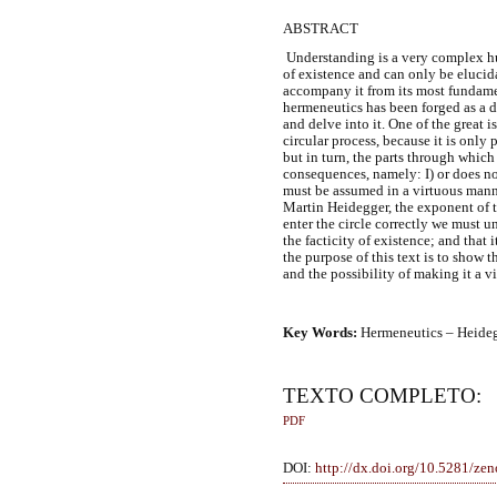
ABSTRACT
Understanding is a very complex h
of existence and can only be elucid
accompany it from its most fundamen
hermeneutics has been forged as a d
and delve into it. One of the great 
circular process, because it is only 
but in turn, the parts through which 
consequences, namely: I) or does no
must be assumed in a virtuous mann
Martin Heidegger, the exponent of th
enter the circle correctly we must u
the facticity of existence; and that 
the purpose of this text is to show 
and the possibility of making it a vi
Key Words:
Hermeneutics – Heidegg
TEXTO COMPLETO:
PDF
DOI:
http://dx.doi.org/10.5281/z