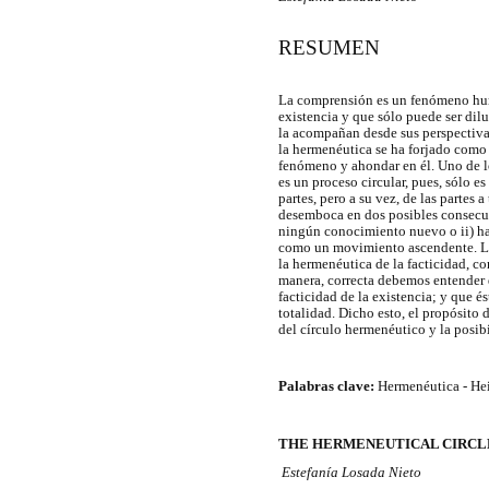
RESUMEN
La comprensión es un fenómeno hum
existencia y que sólo puede ser dil
la acompañan desde sus perspectiva
la hermenéutica se ha forjado como 
fenómeno y ahondar en él. Uno de l
es un proceso circular, pues, sólo e
partes, pero a su vez, de las partes 
desemboca en dos posibles consecuen
ningún conocimiento nuevo o ii) ha
como un movimiento ascendente. La
la hermenéutica de la facticidad, co
manera, correcta debemos entender 
facticidad de la existencia; y que é
totalidad. Dicho esto, el propósito 
del círculo hermenéutico y la posibi
Palabras clave:
Hermenéutica - Hei
THE HERMENEUTICAL CIRCLE.
Estefanía Losada Nieto