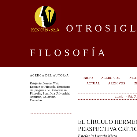
OTROSIGL
FILOSOFÍA
ACERCA DEL AUTOR/A
INICIO
ACERCA DE
INIC
ACTUAL
ARCHIVOS
I
Estefanía Losada Nieto
Docente de Filosofía. Estudiante
del programa de Doctorado en
Filosofía, Pontificia Universidad
Inicio
>
Vol. 3
Javeriana, Colombia.
Colombia
EL CÍRCULO HERME
PERSPECTIVA CRÍTI
Estefanía Losada Nieto