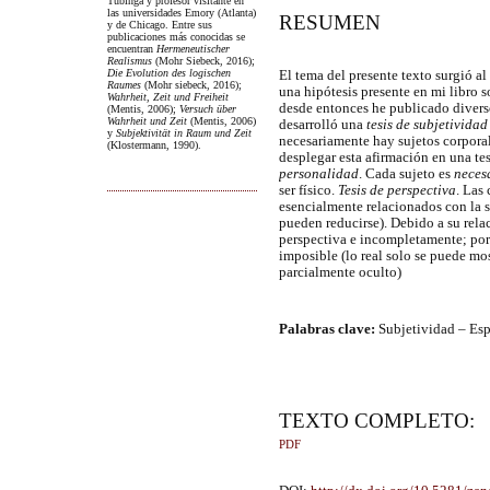
Tubinga y profesor visitante en
las universidades Emory (Atlanta)
RESUMEN
y de Chicago. Entre sus
publicaciones más conocidas se
encuentran
Hermeneutischer
Realismus
(Mohr Siebeck, 2016);
Die Evolution des logischen
El tema del presente texto surgió al
Raumes
(Mohr siebeck, 2016);
una hipótesis presente en mi libro 
Wahrheit, Zeit und Freiheit
desde entonces he publicado diverso
(Mentis, 2006);
Versuch über
Wahrheit und Zeit
(Mentis, 2006)
desarrolló una
tesis de subjetivida
y
Subjektivität in Raum und Zeit
necesariamente hay sujetos corpora
(Klostermann, 1990).
desplegar esta afirmación en una te
personalidad
. Cada sujeto es
neces
ser físico.
Tesis de perspectiva
. Las
esencialmente relacionados con la s
pueden reducirse). Debido a su rela
perspectiva e incompletamente; por 
imposible (lo real solo se puede mos
parcialmente oculto)
Palabras clave:
Subjetividad – Es
TEXTO COMPLETO:
PDF