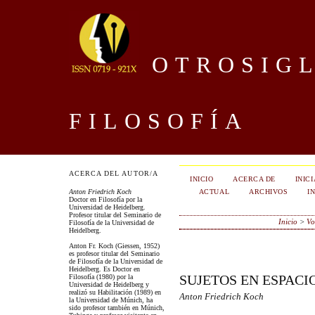
OTROSIGL
FILOSOFÍA
ACERCA DEL AUTOR/A
INICIO
ACERCA DE
INIC
ACTUAL
ARCHIVOS
I
Anton Friedrich Koch
Doctor en Filosofía por la
Universidad de Heidelberg.
Profesor titular del Seminario de
Inicio
>
Vo
Filosofía de la Universidad de
Heidelberg.
Anton Fr. Koch (Giessen, 1952)
es profesor titular del Seminario
de Filosofía de la Universidad de
Heidelberg. Es Doctor en
SUJETOS EN ESPACI
Filosofía (1980) por la
Universidad de Heidelberg y
realizó su Habilitación (1989) en
Anton Friedrich Koch
la Universidad de Múnich, ha
sido profesor también en Múnich,