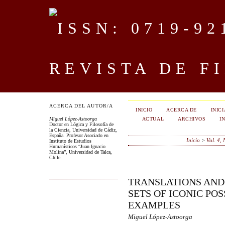
REVISTA DE F
ACERCA DEL AUTOR/A
INICIO
ACERCA DE
INIC
ACTUAL
ARCHIVOS
I
Miguel López-Astoorga
Doctor en Lógica y Filosofía de
la Ciencia, Universidad de Cádiz,
España. Profesor Asociado en
Inicio
>
Vol. 4,
Instituto de Estudios
Humanísticos “Juan Ignacio
Molina”, Universidad de Talca,
Chile.
TRANSLATIONS AND 
SETS OF ICONIC POS
EXAMPLES
Miguel López-Astoorga