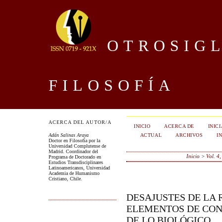
OTROSIGL
FILOSOFÍA
ACERCA DEL AUTOR/A
INICIO
ACERCA DE
INIC
ACTUAL
ARCHIVOS
I
Adán Salinas Araya
Doctor en Filosofía por la
Universidad Complutense de
Madrid. Coordinador del
Inicio
>
Vol. 4
Programa de Doctorado en
Estudios Transdisciplinares
Latinoamericanos, Universidad
Academia de Humanismo
Cristiano, Chile.
DESAJUSTES DE LA 
ELEMENTOS DE CON
DE LO BIOLÓGICO