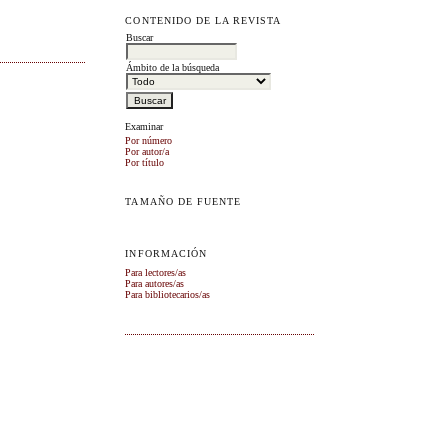
CONTENIDO DE LA REVISTA
Buscar
Ámbito de la búsqueda
Examinar
Por número
Por autor/a
Por título
TAMAÑO DE FUENTE
INFORMACIÓN
Para lectores/as
Para autores/as
Para bibliotecarios/as