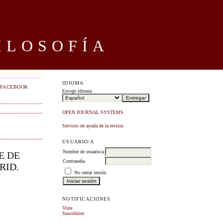
ILOSOFÍA
IDIOMA
FACEBOOK
Escoge idioma
OPEN JOURNAL SYSTEMS
Servicio de ayuda de la revista
USUARIO/A
Nombre de usuario/a
E DE
Contraseña
RID.
No cerrar sesión
NOTIFICACIONES
Vista
Suscribirse