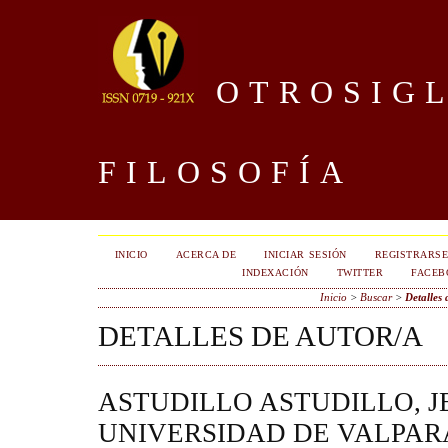
OTROSIGL
FILOSOFÍA
INICIO
ACERCA DE
INICIAR SESIÓN
REGISTRARS
INDEXACIÓN
TWITTER
FACEB
Inicio
>
Buscar
>
Detalles 
DETALLES DE AUTOR/A
ASTUDILLO ASTUDILLO, J
UNIVERSIDAD DE VALPARA