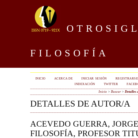
OTROSIGL
FILOSOFÍA
INICIO
ACERCA DE
INICIAR SESIÓN
REGISTRARS
INDEXACIÓN
TWITTER
FACEB
Inicio
>
Buscar
>
Detalles 
DETALLES DE AUTOR/A
ACEVEDO GUERRA, JORGE
FILOSOFÍA, PROFESOR TI