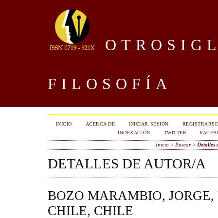
OTROSIGL
FILOSOFÍA
INICIO
ACERCA DE
INICIAR SESIÓN
REGISTRARS
INDEXACIÓN
TWITTER
FACEB
Inicio
>
Buscar
>
Detalles 
DETALLES DE AUTOR/A
BOZO MARAMBIO, JORGE,
CHILE, CHILE