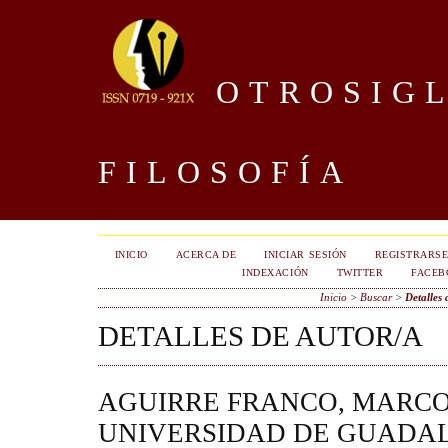
OTROSIGL
FILOSOFÍA
INICIO
ACERCA DE
INICIAR SESIÓN
REGISTRARS
INDEXACIÓN
TWITTER
FACEB
Inicio
>
Buscar
>
Detalles 
DETALLES DE AUTOR/A
AGUIRRE FRANCO, MARCOS
UNIVERSIDAD DE GUADA