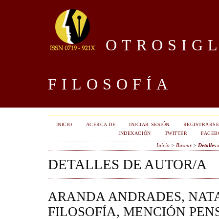
OTROSIGL
FILOSOFÍA
INICIO
ACERCA DE
INICIAR SESIÓN
REGISTRARS
INDEXACIÓN
TWITTER
FACEB
Inicio
>
Buscar
>
Detalles 
DETALLES DE AUTOR/A
ARANDA ANDRADES, NATA
FILOSOFÍA, MENCIÓN PE