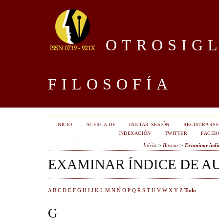
OTROSIGL
FILOSOFÍA
INICIO
ACERCA DE
INICIAR SESIÓN
REGISTRARS
INDEXACIÓN
TWITTER
FACEB
Inicio
>
Buscar
>
Examinar índic
EXAMINAR ÍNDICE DE A
A
B
C
D
E
F
G
H
I
J
K
L
M
N
Ñ
O
P
Q
R
S
T
U
V
W
X
Y
Z
Todo
G