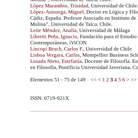
López Marambio, Trinidad
, Universidad de Chile
López-Astoorga, Miguel
, Doctor en Lógica y Fil
Cádiz, España. Profesor Asociado en Instituto d
Molina”, Universidad de Talca, Chile.
Leite Méndez, Analía
, Universidad de Málaga
Libretti Peña, Ignacio
, Fundación para el Estudio
Contemporáneas, iViCON
Lincopi Bruch, Carlos F.
, Universidad de Chile
Lisboa Vergara, Carlos
, Montpellier Business Sc
Losada Nieto, Estefanía
, Docente de Filosofía. E
en Filosofía, Pontificia Universidad Javeriana, C
Elementos 51 - 75 de 149
<<
<
1
2
3
4
5
6
>
>>
ISSN: 0719-921X