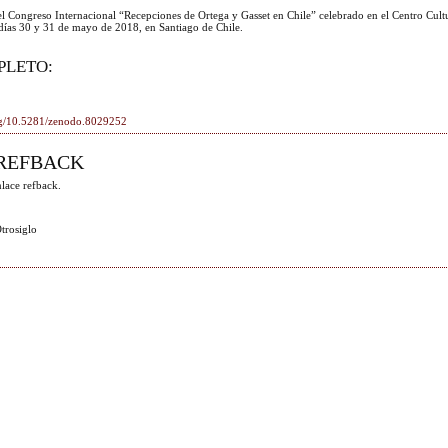
el Congreso Internacional “Recepciones de Ortega y Gasset en Chile” celebrado en el Centro Cult
 días 30 y 31 de mayo de 2018, en Santiago de Chile.
PLETO:
org/10.5281/zenodo.8029252
REFBACK
lace refback.
trosiglo