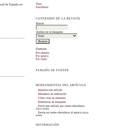
Vista
ural de España en
Suscribirse
CONTENIDO DE LA REVISTA
Buscar
Ámbito de la búsqueda
Examinar
Por número
Por autor/a
Por título
TAMAÑO DE FUENTE
HERRAMIENTAS DEL ARTÍCULO
Imprima este artículo
Metadatos de indexación
Cómo citar un elemento
Referencias de búsqueda
Envíe este artículo por correo electrónico
(Inicie sesión)
Enviar un correo electrónico al autor/a
(Inicie
sesión)
INFORMACIÓN