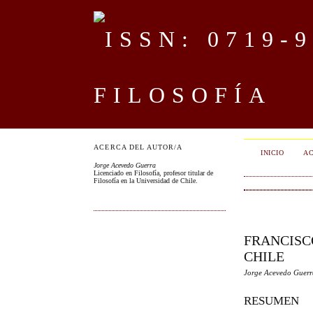
FILOSOFÍA
ACERCA DEL AUTOR/A
INICIO
AC
Jorge Acevedo Guerra
Licenciado en Filosofía, profesor titular de
Filosofía en la Universidad de Chile.
FRANCISC
CHILE
Jorge Acevedo Guer
RESUMEN