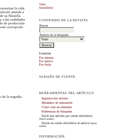
Vista
Suscribirse
racterizar la vida
rtículo atiende a
de su filosofía.
y a las cualidades
CONTENIDO DE LA REVISTA
elo de producción
Buscar
 esta concepción
Ámbito de la búsqueda
Examinar
Por número
Por autor/a
Por título
TAMAÑO DE FUENTE
HERRAMIENTAS DEL ARTÍCULO
 de la tragedia
Imprima este artículo
Metadatos de indexación
Cómo citar un elemento
Referencias de búsqueda
Envíe este artículo por correo electrónico
(Inicie sesión)
Enviar un correo electrónico al autor/a
(Inicie
sesión)
INFORMACIÓN