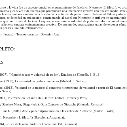
rno a la vida fue un aspecto crucial en el pensamiento de Friedrich Nietzsche. El filósofo va a ca
mismo y el devenir de fuerzas que promueven una interacción creativa con nuestro medio. Este a
de la vida humana a través de la noción de la voluntad de poder desarrollada en el último periodo 
lugar, se detendrá en esta noción, considerando al papel que Nietzsche le atribuye en nuestra vida 
nos que conforman dicha idea. Después, se analizará la voluntad de poder en relación con el mod
e relieve su carácter eminentemente creativo. De este modo, estas páginas tratan de exponer cómo
ta pensar el mundo estéticamente.
 - Fuerza} - Tensión creativa - Devenir - Arte.
PLETO:
AS
2007), “Nietzsche: caos y voluntad de poder”, Estudios de Filosofía, 6: 5-18.
uel (1990), La voluntad de poder como amor (Madrid: El Serbal).
el (2013), Voluntad de lo trágico: el concepto nietzscheano de voluntad a partir de El nacimiento
ca Nueva).
2014), Nietzsche on Art and Life (Oxford: Oxford University Press).
 y Sánchez Meca, Diego (eds.), Guía Comares de Nietzsche (Granada: Comares).
Luis E. (2004), Arte y poder. Aproximación a la estética de Nietzsche (Madrid: Trotta).
), Nietzsche y la filosofía (Barcelona: Anagrama).
6), Critica de la razón histórica (Barcelona: Ed. Península).