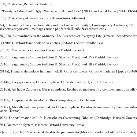
000), Nietzsche (Barcelona: Destino).
, “Beauty is False, Truth Ugly: Nietzsche on Art and Life” (2014), en Daniel Came (2014: 39-56
995), Nietzsche y el círculo vicioso (Buenos Aires: Altamira).
), “Defending Everyday Aesthetics and the Concept of Pretty”, Contemporary Aesthetics, 10.
esthetics.org/newvolume/pages/article.php?articleID=654&searchstr=leddy
), The Extraordinary in the ordinary: The Aesthetics of Everyday Life (Ontario: Broadview Pre
d.) (2005), Oxford Handbook of Aesthetics (Oxford: Oxford Handbooks).
2002), Nietzsche, la vida como literatura (Madrid: Turner).
 (2008), Fragmentos póstumos (edición D. Sánchez Meca), vol. IV (Madrid: Tecnos).
 (2010), Fragmentos póstumos (edición D. Sánchez Meca), vol. III (Madrid: Tecnos).
(2014a), Humano demasiado humano, vol. II, Obras completas. Obras de madurez I (pp. 275-466),
(2014b), La gaya ciencia, Obras completas. Obras de madurez I, vol. III. Tecnos.
(2016a). Así habló Zaratustra. Obras completas. Escritos de madurez II y complementos a la edici
(2016b). Crepúsculo de los ídolos. Obras completas, vol. IV. Tecnos.
(2016c), Más allá del bien y del mal, en Obras completas. Escritos de madurez II y complementos 
adrid: Tecnos).
2006), The Affirmation of Life. Nietzsche on Overcoming Nihilism (Cambridge: Harvard Universi
96), Nietzsche’s System, (Oxford: Oxford University Press).
a (coord.) (2016), Nietzsche: el desafío del pensamiento (México: Fondo de Cultura Económica)