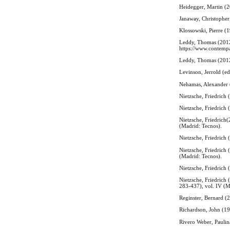
Heidegger, Martin (2
Janaway, Christopher
Klossowski, Pierre (1
Leddy, Thomas (2012a
https://www.contempa
Leddy, Thomas (2012b
Levinson, Jerrold (e
Nehamas, Alexander (
Nietzsche, Friedrich
Nietzsche, Friedrich
Nietzsche, Friedrich
(Madrid: Tecnos).
Nietzsche, Friedrich 
Nietzsche, Friedrich 
(Madrid: Tecnos).
Nietzsche, Friedrich 
Nietzsche, Friedrich 
283-437), vol. IV (M
Reginster, Bernard (
Richardson, John (19
Rivero Weber, Paulin