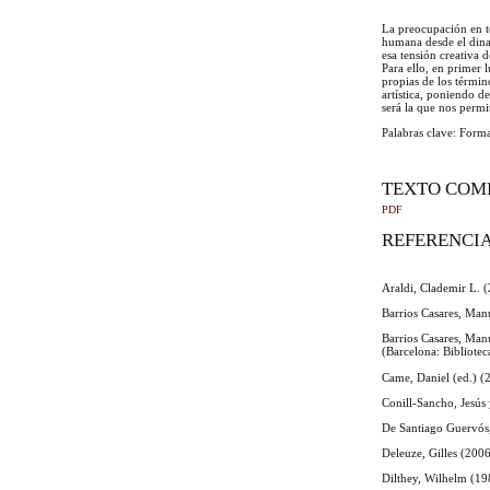
La preocupación en to
humana desde el dina
esa tensión creativa 
Para ello, en primer 
propias de los térmi
artística, poniendo d
será la que nos permi
Palabras clave: Forma
TEXTO COM
PDF
REFERENCI
Araldi, Clademir L. (
Barrios Casares, Man
Barrios Casares, Manu
(Barcelona: Bibliote
Came, Daniel (ed.) (
Conill-Sancho, Jesús
De Santiago Guervós, 
Deleuze, Gilles (2006
Dilthey, Wilhelm (198