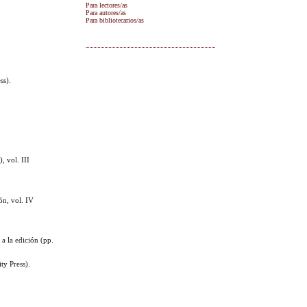
Para lectores/as
Para autores/as
Para bibliotecarios/as
)
ss).
 vol. III
ón, vol. IV
a la edición (pp.
ty Press).
.