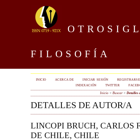
OTROSIGL
FILOSOFÍA
INICIO
ACERCA DE
INICIAR SESIÓN
REGISTRARS
INDEXACIÓN
TWITTER
FACEB
Inicio
>
Buscar
>
Detalles 
DETALLES DE AUTOR/A
LINCOPI BRUCH, CARLOS F
DE CHILE, CHILE