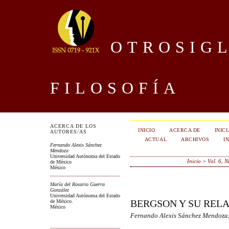
OTROSIGL
FILOSOFÍA
ACERCA DE LOS
INICIO
ACERCA DE
INIC
AUTORES/AS
ACTUAL
ARCHIVOS
I
Fernando Alexis Sánchez
Mendoza
Universidad Autónoma del Estado
Inicio
>
Vol. 6, 
de México
México
María del Rosario Guerra
González
Universidad Autónoma del Estado
BERGSON Y SU REL
de México.
México
Fernando Alexis Sánchez Mendoza,