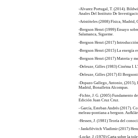
-Alvarez Portugal, T. (2014). Bildw
Anales Del Instituto De Investigaci
-Aristóteles (2008) Física, Madrid, 
-Bergson Henri (1999) Ensayo sobre
Salamanca, Sigueme.
-Bergson Henri (2017) Introducción 
-Bergson Henri (2015) La energía es
-Bergson Henri (2017) Materia y me
-Deleuze, Gilles (1983) Cinéma I. 
-Deleuze, Gilles (2017) El Bergson
-Dopazo Gallego, Antonio, (2015), B
Madrid, Bonalletra Alcompas.
-Fichte, J. G. (2005) Fundamento de
Edición Juan Cruz Cruz.
- García, Esteban Andrés (2017). Co
meleau-pontiana a bergson. Aufkläru
-Hessen, J. (1981) Teoría del cono
- Jankélévitch Vladimir (2017) Hen
-Locke, J. (1970) Carta sobre la tole