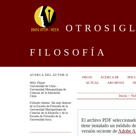
OTROSIGL
FILOSOFÍA
ACERCA DEL AUTOR/A
INICIO
ACERCA DE
INIC
ACTUAL
ARCHIVOS
I
Willy Thayer
Universidad de Chile -
Universidad Metropolitana de
Ciencias de la Educación
Inicio
>
Vol
Chile
Filósofo chileno. Ha sido director
de la Escuela de Filosofía de la
Universidad Metropolitana de
Ciencias de la Edcación y de la
Escuela de Filosofía de la
El archivo PDF seleccionado
Universidad Arcis.
tiene instalado un módulo d
versión reciente de
Adobe Ac