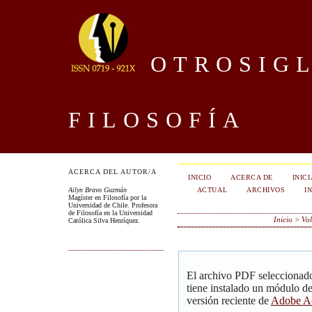
OTROSIGL
FILOSOFÍA
ACERCA DEL AUTOR/A
INICIO
ACERCA DE
INIC
ACTUAL
ARCHIVOS
I
Ailyn Bravo Guzmán
Magíster en Filosofía por la
Universidad de Chile. Profesora
de Filosofía en la Universidad
Inicio
>
Vol
Católica Silva Henríquez.
El archivo PDF seleccionado
tiene instalado un módulo d
versión reciente de
Adobe Ac