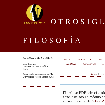
OTROSIGL
FILOSOFÍA
ACERCA DEL AUTOR/A
INICIO
ACERCA DE
INIC
ACTUAL
ARCHIVOS
I
Zeto Bórquez
Universidad Adolfo Ibáñez
Chile
Inicio
>
Vol
Investigador postdoctoral ANID-
Universidad Adolfo Ibáñez, Chile
El archivo PDF seleccionado
tiene instalado un módulo d
versión reciente de
Adobe Ac