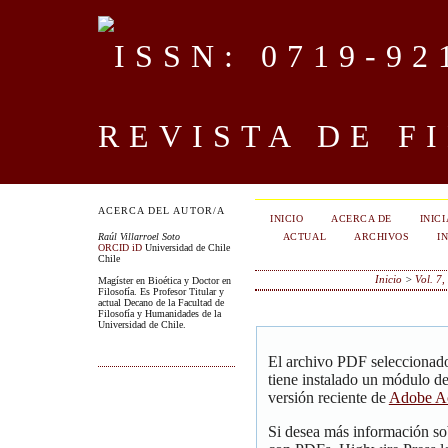
REVISTA DE F
ACERCA DEL AUTOR/A
INICIO
ACERCA DE
INIC
ACTUAL
ARCHIVOS
I
Raúl Villarroel Soto
ORCID iD
Universidad de Chile
Chile
Inicio
>
Vol. 7
Magíster en Bioética y Doctor en
Filosofía. Es Profesor Titular y
actual Decano de la Facultad de
Filosofía y Humanidades de la
Universidad de Chile.
El archivo PDF seleccionado
tiene instalado un módulo d
versión reciente de
Adobe Ac
Si desea más información so