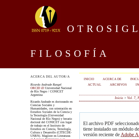
OTROSIGL
FILOSOFÍA
ACERCA DEL AUTOR/A
INICIO
ACERCA DE
INIC
ACTUAL
ARCHIVOS
I
Ricardo Andrade Rangel
ORCID iD
Universidad Nacional
de Río Negro / CONICET
Argentina
Inicio
>
Vol. 7,
Ricardo Andrade es doctorando en
Ciencias Sociales y
Humanidades, con orientación en
Estudios Sociales de la Ciencia y
la Tecnología (Universidad
Nacional de Río Negro) y becario
doctoral del CONICET con lugar
El archivo PDF seleccionado
de trabajo en el Instituto de
tiene instalado un módulo d
Estudios en Ciencia, Tecnología,
Cultura y Desarrollo (CITECDE-
versión reciente de
Adobe Ac
UNRN). Magíster en Literaturas