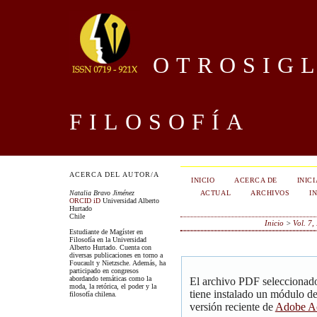
OTROSIGL
FILOSOFÍA
ACERCA DEL AUTOR/A
INICIO
ACERCA DE
INIC
ACTUAL
ARCHIVOS
I
Natalia Bravo Jiménez
ORCID iD
Universidad Alberto
Hurtado
Chile
Inicio
>
Vol. 7,
Estudiante de Magíster en
Filosofía en la Universidad
Alberto Hurtado. Cuenta con
diversas publicaciones en torno a
Foucault y Nietzsche. Además, ha
participado en congresos
abordando temáticas como la
El archivo PDF seleccionado
moda, la retórica, el poder y la
tiene instalado un módulo d
filosofía chilena.
versión reciente de
Adobe Ac