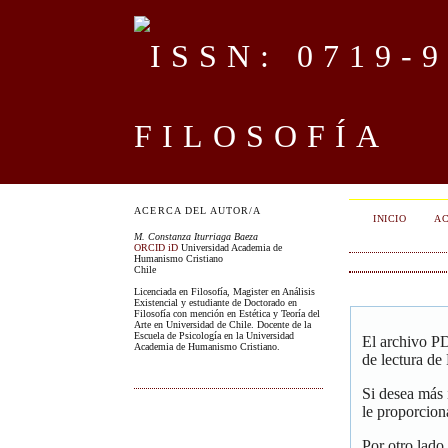
FILOSOFÍA
ACERCA DEL AUTOR/A
INICIO
AC
M. Constanza Iturriaga Baeza
ORCID iD
Universidad Academia de
Humanismo Cristiano
Chile
Licenciada en Filosofía, Magister en Análisis
Existencial y estudiante de Doctorado en
Filosofía con mención en Estética y Teoría del
Arte en Universidad de Chile. Docente de la
Escuela de Psicología en la Universidad
El archivo PD
Academia de Humanismo Cristiano.
de lectura de
Si desea más
le proporcion
Por otro lado