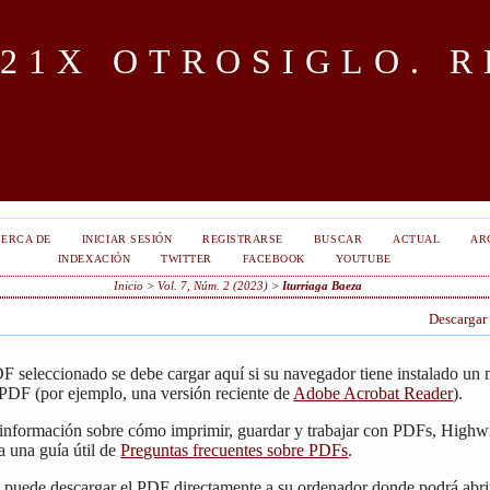
OTROSIGLO. R
ERCA DE
INICIAR SESIÓN
REGISTRARSE
BUSCAR
ACTUAL
AR
INDEXACIÓN
TWITTER
FACEBOOK
YOUTUBE
Inicio
>
Vol. 7, Núm. 2 (2023)
>
Iturriaga Baeza
Descargar
F seleccionado se debe cargar aquí si su navegador tiene instalado un
 PDF (por ejemplo, una versión reciente de
Adobe Acrobat Reader
).
 información sobre cómo imprimir, guardar y trabajar con PDFs, Highwi
a una guía útil de
Preguntas frecuentes sobre PDFs
.
, puede descargar el PDF directamente a su ordenador donde podrá abri