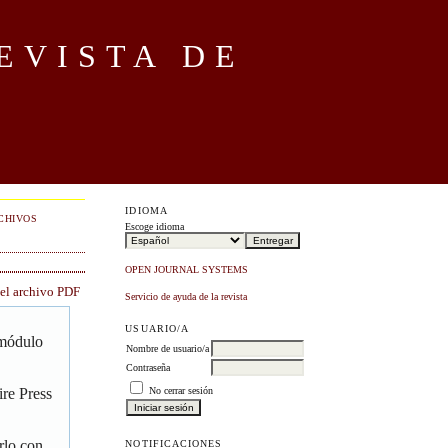
EVISTA DE
IDIOMA
CHIVOS
Escoge idioma
OPEN JOURNAL SYSTEMS
 el archivo PDF
Servicio de ayuda de la revista
USUARIO/A
 módulo
Nombre de usuario/a
Contraseña
No cerrar sesión
re Press
rlo con
NOTIFICACIONES