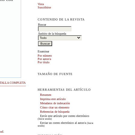
Vista
Suscribirse
CONTENIDO DE LA REVISTA
Buscar
Ámbito de la búsqueda
Examinar
Por número
Por autor/a
Por título
TAMAÑO DE FUENTE
TALLA COMPLETA
HERRAMIENTAS DEL ARTÍCULO
Resumen
Imprima este artículo
Metadatos de indexación
Cómo citar un elemento
Referencias de búsqueda
Envíe este artículo por correo electrónico
(Inicie sesión)
Enviar un correo electrónico al autor/a
(Inicie
sesión)
nal
.