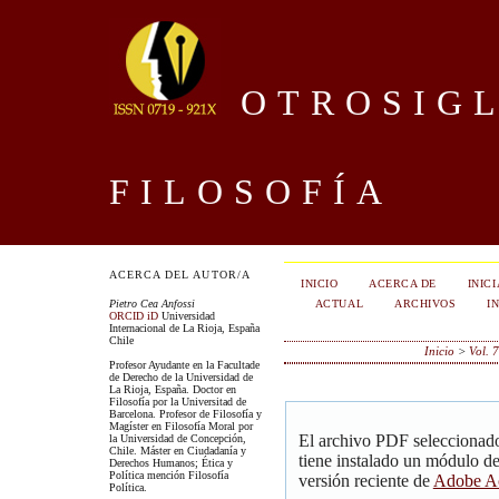
OTROSIGL
FILOSOFÍA
ACERCA DEL AUTOR/A
INICIO
ACERCA DE
INIC
ACTUAL
ARCHIVOS
I
Pietro Cea Anfossi
ORCID iD
Universidad
Internacional de La Rioja, España
Chile
Inicio
>
Vol. 
Profesor Ayudante en la Facultade
de Derecho de la Universidad de
La Rioja, España. Doctor en
Filosofía por la Universitad de
Barcelona. Profesor de Filosofía y
Magíster en Filosofía Moral por
El archivo PDF seleccionado
la Universidad de Concepción,
Chile. Máster en Ciudadanía y
tiene instalado un módulo d
Derechos Humanos; Ética y
Política mención Filosofía
versión reciente de
Adobe Ac
Política.