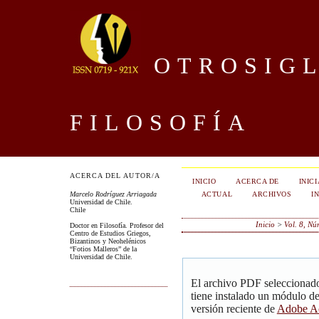
OTROSIGL
FILOSOFÍA
ACERCA DEL AUTOR/A
INICIO
ACERCA DE
INIC
ACTUAL
ARCHIVOS
I
Marcelo Rodríguez Arriagada
Universidad de Chile.
Chile
Inicio
>
Vol. 8, Nú
Doctor en Filosofía. Profesor del
Centro de Estudios Griegos,
Bizantinos y Neohelénicos
“Fotios Malleros” de la
Universidad de Chile.
El archivo PDF seleccionado
tiene instalado un módulo d
versión reciente de
Adobe Ac