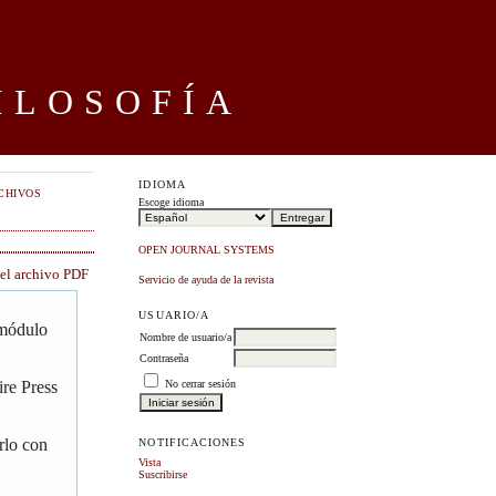
ILOSOFÍA
IDIOMA
CHIVOS
Escoge idioma
OPEN JOURNAL SYSTEMS
 el archivo PDF
Servicio de ayuda de la revista
USUARIO/A
 módulo
Nombre de usuario/a
Contraseña
No cerrar sesión
re Press
rlo con
NOTIFICACIONES
Vista
Suscribirse