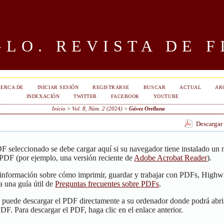
LO. REVISTA DE F
ERCA DE
INICIAR SESIÓN
REGISTRARSE
BUSCAR
ACTUAL
AR
INDEXACIÓN
TWITTER
FACEBOOK
YOUTUBE
Inicio
>
Vol. 8, Núm. 2 (2024)
>
Gávez Orellana
Descargar
F seleccionado se debe cargar aquí si su navegador tiene instalado un
 PDF (por ejemplo, una versión reciente de
Adobe Acrobat Reader
).
 información sobre cómo imprimir, guardar y trabajar con PDFs, Highwi
a una guía útil de
Preguntas frecuentes sobre PDFs
.
, puede descargar el PDF directamente a su ordenador donde podrá abri
PDF. Para descargar el PDF, haga clic en el enlace anterior.