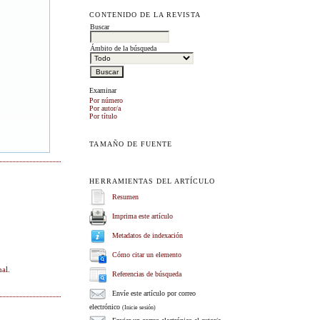
CONTENIDO DE LA REVISTA
Buscar
Ámbito de la búsqueda
Examinar
Por número
Por autor/a
Por título
TAMAÑO DE FUENTE
HERRAMIENTAS DEL ARTÍCULO
Resumen
Imprima este artículo
Metadatos de indexación
Cómo citar un elemento
nal
.
Referencias de búsqueda
Envíe este artículo por correo
electrónico
(Inicie sesión)