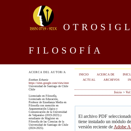
OTROSIGL
FILOSOFÍA
ACERCA DEL AUTOR/A
INICIO
ACERCA DE
INIC
ACTUAL
ARCHIVOS
I
Esteban Echaniz
https://sites.google.com/view/estebanechaniz
Universidad de Santiago de Chile
Chile
Inicio
>
Vol
Licenciado en Filosofía,
Licenciado en Educación,
Profesor de Enseñanza Media en
Filosofía con mención en
Argumentación Lógica y
Comunicación de la Universidad
de Valparaíso (2019-2023) y
El archivo PDF seleccionado
estudiante de Magíster en
tiene instalado un módulo d
Filosofía de las Ciencias de la
Universidad de Santiago de Chile
versión reciente de
Adobe Ac
(2024-2025).