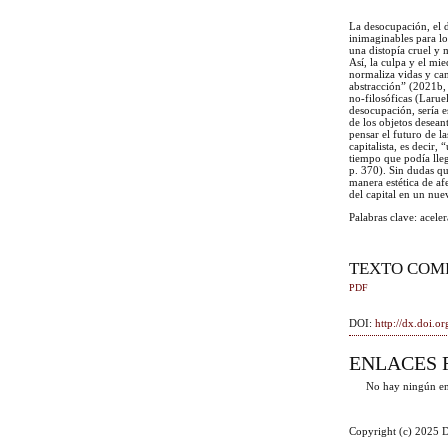
La desocupación, el d
inimaginables para lo
una distopía cruel y
Así, la culpa y el mi
normaliza vidas y can
abstracción” (2021b,
no-filosóficas (Larue
desocupación, sería e
de los objetos desean
pensar el futuro de l
capitalista, es decir,
tiempo que podía lle
p. 370). Sin dudas qu
manera estética de af
del capital en un nu
Palabras clave: acele
TEXTO COM
PDF
DOI:
http://dx.doi.
ENLACES 
No hay ningún en
Copyright (c) 2025 