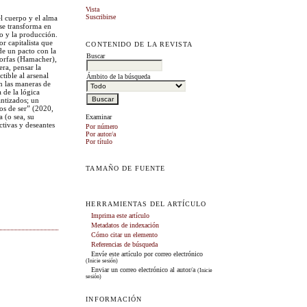
Vista
Suscribirse
el cuerpo y el alma
 se transforma en
o y la producción.
or capitalista que
CONTENIDO DE LA REVISTA
de un pacto con la
Buscar
morfas (Hamacher),
era, pensar la
tible al arsenal
Ámbito de la búsqueda
an las maneras de
 de la lógica
antizados; un
os de ser” (2020,
a (o sea, su
Examinar
ctivas y deseantes
Por número
Por autor/a
Por título
TAMAÑO DE FUENTE
HERRAMIENTAS DEL ARTÍCULO
Imprima este artículo
Metadatos de indexación
Cómo citar un elemento
Referencias de búsqueda
Envíe este artículo por correo electrónico
(Inicie sesión)
Enviar un correo electrónico al autor/a
(Inicie
sesión)
INFORMACIÓN