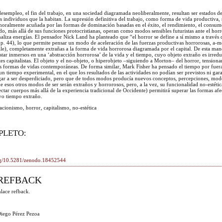
esempleo, el fin del trabajo, en una sociedad diagramada neoliberalmente, resultan ser estados d
s individuos que la habitan. La supresión definitiva del trabajo, como forma de vida productiva,
 moralmente acuñada por las formas de dominación basadas en el éxito, el rendimiento, el consum
edo, más allá de sus funciones protocristianas, operan como modos sensibles futuristas ante el horr
aliza energías. El pensador Nick Land ha planteado que “el horror se define a sí mismo a través 
 p. 44), lo que permite pensar un modo de aceleración de las fuerzas productivas horrorosas, a-
lle), completamente extrañas a la forma de vida horrorosa diagramada por el capital. De esta man
star inmersos en una ‘abstracción horrorosa’ de la vida y el tiempo, cuyo objeto extraño es irreduc
tes capitalistas. El objeto y el no-objeto, o hiperobjeto –siguiendo a Morton– del horror, tension
as formas de vidas contemporáneas. De forma similar, Mark Fisher ha pensado el tiempo por fuera
 “un tiempo experimental, en el que los resultados de las actividades no podían ser previstos ni gar
gar a ser desperdiciado, pero que de todos modos producía nuevos conceptos, percepciones, mod
e esos otros modos de ser serán extraños y horrorosos, pero, a la vez, su funcionalidad no-estétic
ectar cuerpos más allá de la experiencia tradicional de Occidente) permitirá superar las formas afe
evo tiempo extraño.
racionismo, horror, capitalismo, no-estética
PLETO:
org/10.5281/zenodo.18452544
REFBACK
lace refback.
Diego Pérez Pezoa