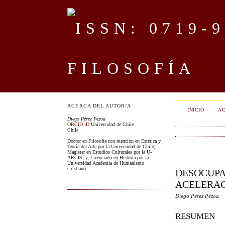
FILOSOFÍA
ACERCA DEL AUTOR/A
INICIO
AC
Diego Pérez Pezoa
ORCID iD
Universidad de Chile
Chile
Doctor en Filosofía con mención en Estética y
Teoría del Arte por la Universidad de Chile;
Magíster en Estudios Culturales por la U-
ARCIS; y, Licenciado en Historia por la
Universidad Academia de Humanismo
Cristiano.
DESOCUPA
ACELERAC
Diego Pérez Pezoa
RESUMEN