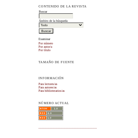
CONTENIDO DE LA REVISTA
Buscar
Ámbito de la búsqueda
Examinar
Por número
Por autor/a
Por título
TAMAÑO DE FUENTE
INFORMACIÓN
Para lectores/as
Para autores/as
Para bibliotecarios/as
NÚMERO ACTUAL