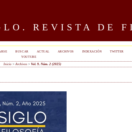
LO. REVISTA DE F
ARSE
BUSCAR
ACTUAL
ARCHIVOS
INDEXACIÓN
TWITTER
YOUTUBE
Inicio
>
Archivos
>
Vol. 9, Núm. 2 (2025)