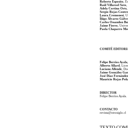
Roberto Esposito
, E
Raúl Villaroel Soto
,
Adela Cortina Orts
Sergio Rojas Contre
Laura Cremonesi
, U
Íñigo Álvarez Gálve
Carlos Ossandon Bul
Jaime Fierro
, Unive
Paola Chaparro Me
COMITÉ EDITORI
Felipe Berríos Ayala
Alberto Allard
, Lice
Luciano Allende
, Do
Jaime González G
José Díaz Fernánde
Mauricio Rojas Peñ
DIRECTOR
Felipe Berríos Ayala.
CONTACTO
revista@otrosiglo.cl
TEXTO COM