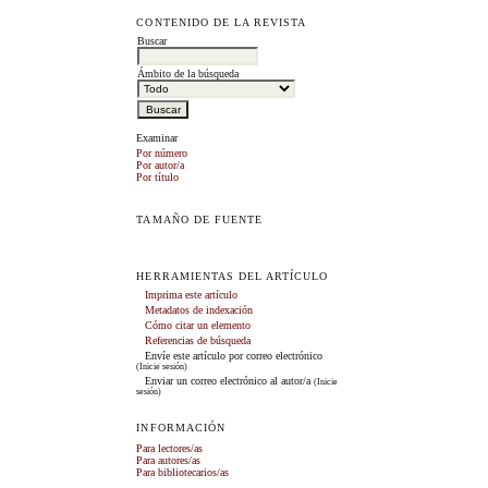
CONTENIDO DE LA REVISTA
Buscar
Ámbito de la búsqueda
Examinar
Por número
Por autor/a
Por título
TAMAÑO DE FUENTE
HERRAMIENTAS DEL ARTÍCULO
Imprima este artículo
Metadatos de indexación
Cómo citar un elemento
Referencias de búsqueda
Envíe este artículo por correo electrónico
(Inicie sesión)
Enviar un correo electrónico al autor/a
(Inicie
sesión)
INFORMACIÓN
Para lectores/as
Para autores/as
Para bibliotecarios/as