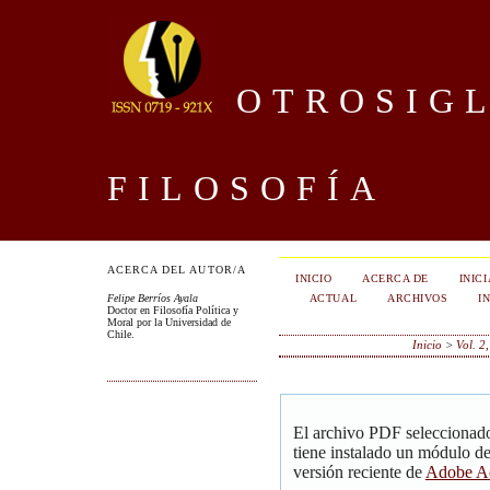
OTROSIGL
FILOSOFÍA
ACERCA DEL AUTOR/A
INICIO
ACERCA DE
INIC
ACTUAL
ARCHIVOS
I
Felipe Berríos Ayala
Doctor en Filosofía Política y
Moral por la Universidad de
Chile.
Inicio
>
Vol. 2
El archivo PDF seleccionado
tiene instalado un módulo d
versión reciente de
Adobe Ac