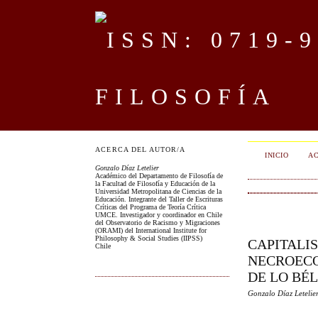
FILOSOFÍA
ACERCA DEL AUTOR/A
INICIO
AC
Gonzalo Díaz Letelier
Académico del Departamento de Filosofía de
la Facultad de Filosofía y Educación de la
Universidad Metropolitana de Ciencias de la
Educación. Integrante del Taller de Escrituras
Críticas del Programa de Teoría Crítica
UMCE. Investigador y coordinador en Chile
del Observatorio de Racismo y Migraciones
(ORAMI) del International Institute for
Philosophy & Social Studies (IIPSS)
CAPITALI
Chile
NECROECO
DE LO BÉ
Gonzalo Díaz Letelie