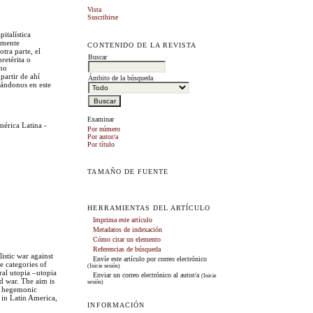
Vista
Suscribirse
italística
almente
CONTENIDO DE LA REVISTA
otra parte, el
Buscar
retérita o
eno
partir de ahí
Ámbito de la búsqueda
cándonos en este
Examinar
mérica Latina -
Por número
Por autor/a
Por título
TAMAÑO DE FUENTE
HERRAMIENTAS DEL ARTÍCULO
Imprima este artículo
Metadatos de indexación
Cómo citar un elemento
Referencias de búsqueda
istic war against
Envíe este artículo por correo electrónico
e categories of
(Inicie sesión)
eral utopia –utopia
Enviar un correo electrónico al autor/a
(Inicie
nd war. The aim is
sesión)
he hegemonic
e in Latin America,
INFORMACIÓN