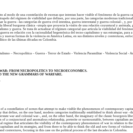
to al modo de una constelación de escenas que intentan hacer visible el fenómeno de la guerra cap
rapelo del régimen de visibilidad que definen, por una parte, las categorías modernas tradicion
ar la guerra –las categorías de guerra civil intestina, guerra interestatal y guerra colonial–, y, por 
ía liberal burguesa clásica –utopía que proyecta la visión de una relación coyuntural y anómala, p
talismo y guerra. Se trata de actualizar el régimen categorial que articula la visibilidad del fenóm
uerra en relación con la racionalidad hegemónica del tecno-capitalismo y sus estrategias, para a 
as y nuevas formas de la violencia en América Latina, en sus distintos niveles y contexturas, enfo
lítico de las últimas décadas en Colombia.
talismo – Necropolítica – Guerra - Terror de Estado - Violencia Paramilitar - Violencia Social - A
 WAR: FROM NECROPOLITICS TO NECROECONOMICS.
ND THE NEW GRAMMARS OF WARFARE.
r
of a constellation of scenes that attempt to make visible the phenomenon of contemporary capital
ity that define, on the one hand, modern categories traditionally established to think about war –th
interstate war and colonial war–, and, on the other hand, the imaginary of the classic bourgeois lib
ion of a conjunctural and anomalous relationship, preterite or surmountable, between capitalism a
ial regime that articulates the visibility of the contemporary phenomenon of war in relation to t
-capitalism and its strategies, and from there to be able to think the old and new forms of violenc
s and contextures, focusing in this case on the political process of the last decades in Colombia.