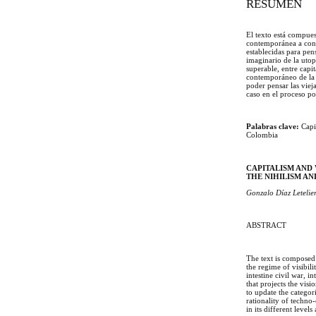
RESUMEN
El texto está compues
contemporánea a cont
establecidas para pens
imaginario de la utop
superable, entre capi
contemporáneo de la g
poder pensar las viej
caso en el proceso po
Palabras clave:
Capi
Colombia
CAPITALISM AND
THE NIHILISM A
Gonzalo Díaz Letelie
ABSTRACT
The text is composed 
the regime of visibil
intestine civil war, 
that projects the vis
to update the categor
rationality of techno
in its different level