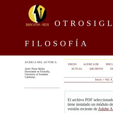
OTROSIGL
FILOSOFÍA
ACERCA DEL AUTOR/A
INICIO
ACERCA DE
INIC
ACTUAL
ARCHIVOS
I
Javier Pavez Muñoz
Doctorando en Filosofía,
University of Southern
California.
Inicio
>
Vol. 4
El archivo PDF seleccionado
tiene instalado un módulo d
versión reciente de
Adobe Ac