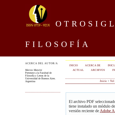
OTROSIGL
FILOSOFÍA
ACERCA DEL AUTOR/A
INICIO
ACERCA DE
INIC
ACTUAL
ARCHIVOS
I
Marcos Mancini
Pertenece a la Facultad de
Filosofía y Letras de la
Universidad de Buenos Aires.
Inicio
>
Vol.
Argentina
El archivo PDF seleccionado
tiene instalado un módulo d
versión reciente de
Adobe Ac