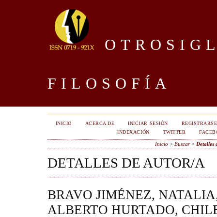
OTROSIGL
FILOSOFÍA
INICIO
ACERCA DE
INICIAR SESIÓN
REGISTRARS
INDEXACIÓN
TWITTER
FACEB
Inicio
>
Buscar
>
Detalles 
DETALLES DE AUTOR/A
BRAVO JIMÉNEZ, NATALIA
ALBERTO HURTADO, CHIL