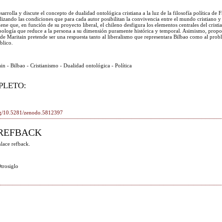
sarrolla y discute el concepto de dualidad ontológica cristiana a la luz de la filosofía política de 
lizando las condiciones que para cada autor posibilitan la convivencia entre el mundo cristiano y
iene que, en función de su proyecto liberal, el chileno desfigura los elementos centrales del crist
opología que reduce a la persona a su dimensión puramente histórica y temporal. Asimismo, prop
 de Maritain pretende ser una respuesta tanto al liberalismo que representara Bilbao como al prob
blico.
ain - Bilbao - Cristianismo - Dualidad ontológica - Política
PLETO:
org/10.5281/zenodo.5812397
REFBACK
lace refback.
trosiglo