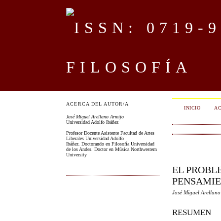
FILOSOFÍA
ACERCA DEL AUTOR/A
INICIO
AC
José Miguel Arellano Armijo
Universidad Adolfo Ibáñez
Profesor Docente Asistente Facultad de Artes
Liberales Universidad Adolfo
Ibáñez. Doctorando en Filosofía Universidad
de los Andes. Doctor en Música Northwestern
University
EL PROBL
PENSAMIE
José Miguel Arellano
RESUMEN