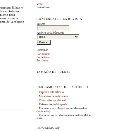
Vista
Suscribirse
Francisco Bilbao y
 las sociedades
ianismo para
onemos que la
CONTENIDO DE LA REVISTA
lema de la religión
Buscar
Ámbito de la búsqueda
Examinar
Por número
Por autor/a
Por título
TAMAÑO DE FUENTE
HERRAMIENTAS DEL ARTÍCULO
Imprima este artículo
Metadatos de indexación
Cómo citar un elemento
Referencias de búsqueda
Envíe este artículo por correo electrónico
(Inicie sesión)
Enviar un correo electrónico al autor/a
(Inicie
sesión)
INFORMACIÓN