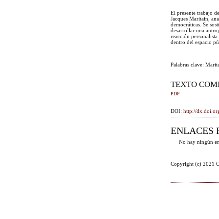
El presente trabajo de
Jacques Maritain, ana
democráticas. Se sost
desarrollar una antr
reacción personalista
dentro del espacio pú
Palabras clave: Marit
TEXTO COM
PDF
DOI:
http://dx.doi.
ENLACES 
No hay ningún en
Copyright (c) 2021 O