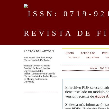
REVISTA DE F
ACERCA DEL AUTOR/A
INICIO
ACERCA DE
INIC
ACTUAL
ARCHIVOS
I
José Miguel Arellano Armijo
Universidad Adolfo Ibáñez
Profesor Docente Asistente
Inicio
>
Vol. 5,
Facultad de Artes Liberales
Universidad Adolfo
Ibáñez. Doctorando en Filosofía
Universidad de los Andes. Doctor
en Música Northwestern
University
El archivo PDF seleccionado
tiene instalado un módulo d
versión reciente de
Adobe Ac
Si desea más información so
con PDFs, Highwire Press le