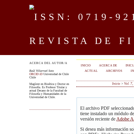
REVISTA DE F
ACERCA DEL AUTOR/A
INICIO
ACERCA DE
INIC
ACTUAL
ARCHIVOS
I
Raúl Villarroel Soto
ORCID iD
Universidad de Chile
Chile
Inicio
>
Vol. 7
Magíster en Bioética y Doctor en
Filosofía. Es Profesor Titular y
actual Decano de la Facultad de
Filosofía y Humanidades de la
Universidad de Chile.
El archivo PDF seleccionado
tiene instalado un módulo d
versión reciente de
Adobe Ac
Si desea más información so